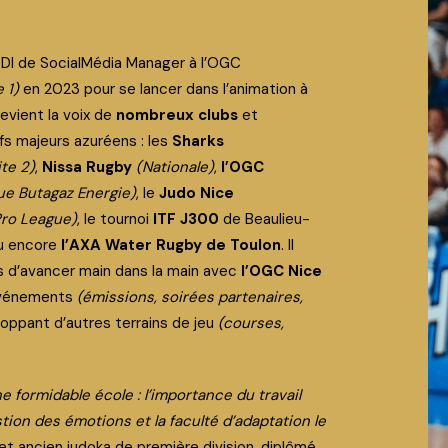
CDI de SocialMédia Manager à l’OGC
e 1)
en 2023 pour se lancer dans l’animation à
devient la voix de
nombreux clubs
et
s majeurs azuréens : les
Sharks
ite 2)
,
Nissa Rugby
(Nationale)
,
l’OGC
ue Butagaz Energie)
, le
Judo Nice
ro League)
, le tournoi
ITF J300
de Beaulieu-
u encore
l’AXA Water Rugby de Toulon
. Il
rs d’avancer main dans la main avec
l’OGC Nice
événements
(émissions, soirées partenaires,
oppant d’autres terrains de jeu
(courses,
e formidable école : l’importance du travail
stion des émotions et la faculté d’adaptation le
et ancien judoka de première division, diplômé