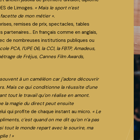
CDES de Limoges.
« Mais le sport n’est
 facette de mon métier ».
rises, remises de prix, spectacles, tables
 partenaires… En français comme en anglais,
vec de nombreuses institutions publiques ou
cole PCA, l’UPE 06, la CCI, la FBTP, Amadeus,
métrage de Fréjus, Cannes Film Awards,
ouvent à un caméléon car j’adore découvrir
s. Mais ce qui conditionne la réussite d’une
ant tout le travail qu’on réalise en amont.
ue la magie du direct peut ensuite
elui qui profite de chaque instant au micro.
« Le
liments, c’est quand on me dit qu’on n’a pas
 si tout le monde repart avec le sourire, ma
lie ! »