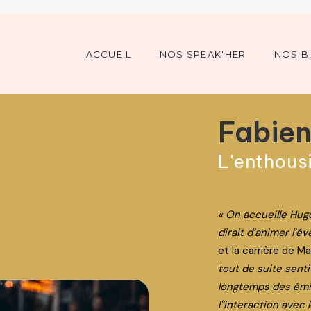
ACCUEIL
NOS SPEAK'HER
NOS B
Fabie
L'enthous
« On accueille Hug
dirait d’animer l’é
et la carrière de M
tout de suite sent
longtemps des émis
l'’interaction avec 