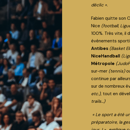
déclic ».
Fabien quitte son 
Nice
(football, Ligu
100%. Très vite, il 
événements sportif
Antibes
(Basket El
NiceHandball
(Lig
Métropole
(JudoP
sur-mer
(tennis)
o
continue par ailleu
sur de nombreux 
etc.),
tout en dével
trails…)
« Le sport a été un
préparatoire, la ge
jour J » ,
explique c