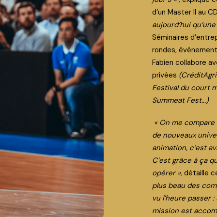
d’un Master II au 
aujourd’hui qu’une
Séminaires d’entrep
rondes, événements
Fabien collabore a
privées
(CréditAgri
Festival du court 
Summeat Fest...)
« On me compare s
de nouveaux univer
animation, c’est av
C’est grâce à ça q
opérer »,
détaille c
plus beau des comp
vu l’heure passer :
mission est accomp