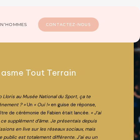
CONTACTEZ-NOUS
IN'HOMMES
n
iasme Tout Terrain
o Lloris au Musée National du Sport, ça te
vénement ? »
Un
« Oui !»
en guise de réponse,
aître de cérémonie de Fabien était lancée.
« J’ai
i ce supplément d’âme. Je présentais depuis
sions en live sur les réseaux sociaux, mais
le public est totalement différente. J’ai eu un