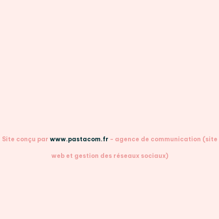
Pauline
DONNER DE LA VOIX À L'ÉMOTION
Site conçu par
www.pastacom.fr
- agence de communication (site
web et gestion des réseaux sociaux)