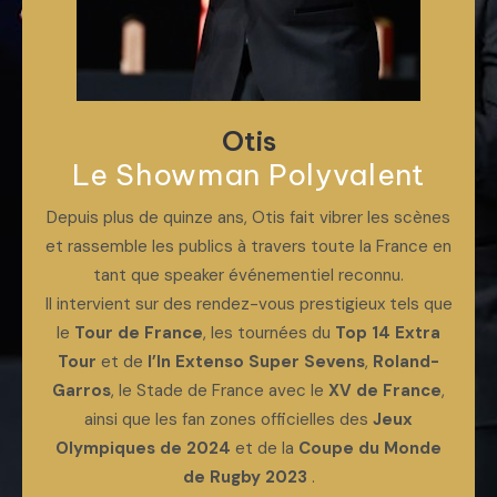
Otis
Le Showman Polyvalent
Depuis plus de quinze ans, Otis fait vibrer les scènes
et rassemble les publics à travers toute la France en
tant que speaker événementiel reconnu.
Il intervient sur des rendez-vous prestigieux tels que
le
Tour de France
, les tournées du
Top 14 Extra
Tour
et de
l’In Extenso Super Sevens
,
Roland-
Garros
, le Stade de France avec le
XV de France
,
ainsi que les fan zones officielles des
Jeux
Olympiques de 2024
et de la
Coupe du Monde
de Rugby 2023
.